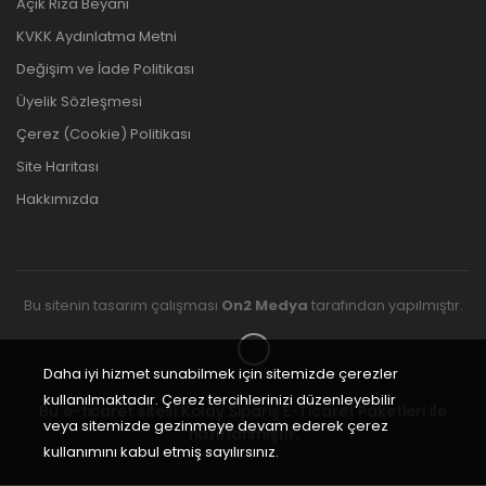
Açık Rıza Beyanı
KVKK Aydınlatma Metni
Değişim ve İade Politikası
Üyelik Sözleşmesi
Çerez (Cookie) Politikası
Site Haritası
Hakkımızda
Bu sitenin tasarım çalışması
On2 Medya
tarafından yapılmıştır.
Daha iyi hizmet sunabilmek için sitemizde çerezler
kullanılmaktadır. Çerez tercihlerinizi düzenleyebilir
Bu e-ticaret sitesi
Kolay Sipariş E-Ticaret Paketleri
ile
veya sitemizde gezinmeye devam ederek çerez
hazırlanmıştır.
kullanımını kabul etmiş sayılırsınız.