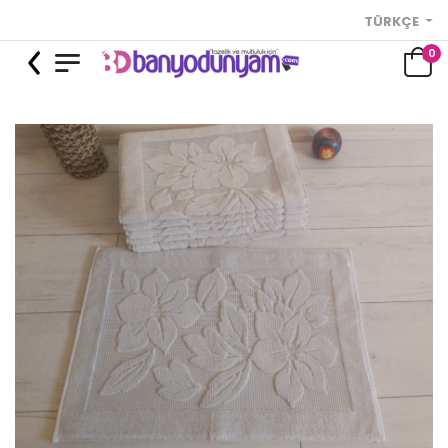
TÜRKÇE
0