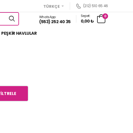
(212) 510 65 46
TÜRKÇE
Sepet:
0
WhatsApp:
0,00 ₺
(553) 252 40 35
PEŞKİR HAVLULAR
FILTRELE