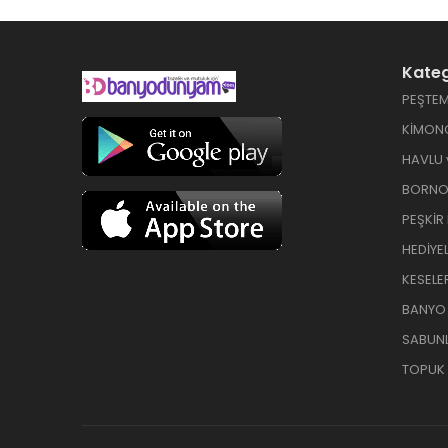
Kateg
PEŞTEM
KİMON
HAVLU 
BORNO
PEŞKİR
HEDİYEL
KESELE
BANYO L
SABUNL
TOPUK 