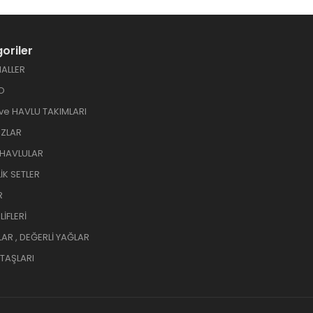
oriler
ALLER
O
ve HAVLU TAKIMLARI
ZLAR
 HAVLULAR
İK SETLER
R
İFLERİ
AR , DEĞERLİ YAĞLAR
TAŞLARI