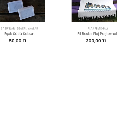
SABUNLAR , DEĞERLİ YAĞLAR
PLAJ PEŞTEMALI
Eşek Sütlü Sabun
Fil Baskılı Plaj Peştemal
50,00 TL
300,00 TL