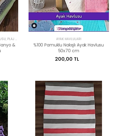
PEŞTEMAL BANYO HAVLUSU, HAMAM HAVLUSU, PLAJ HAVLUSU
AYAK HAVLULARI
Banyo &
%100 Pamuklu Nakışlı Ayak Havlusu
u
50x70 cm
200,00 TL