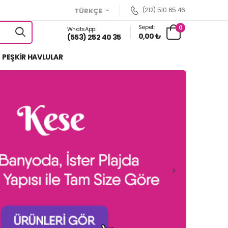
(212) 510 65 46
TÜRKÇE
Sepet:
0
WhatsApp:
0,00 ₺
(553) 252 40 35
PEŞKİR HAVLULAR