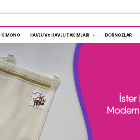
KİMONO
HAVLU Ve HAVLU TAKIMLARI
BORNOZLAR