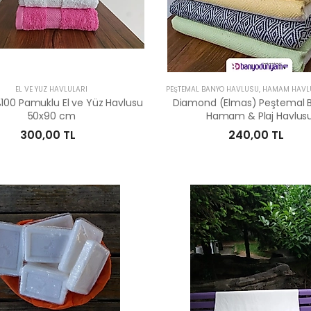
EL VE YÜZ HAVLULARI
100 Pamuklu El ve Yüz Havlusu
Diamond (Elmas) Peştemal 
50x90 cm
Hamam & Plaj Havlus
300,00 TL
240,00 TL