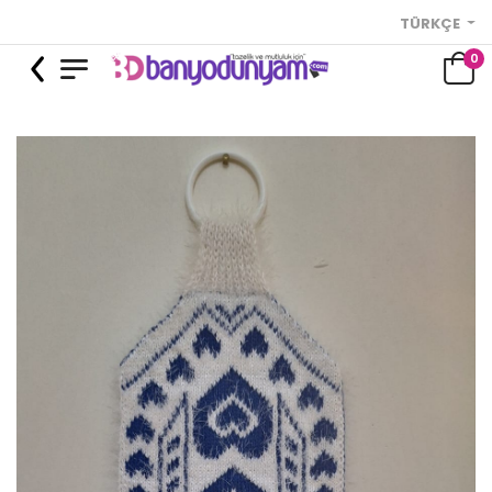
TÜRKÇE
0